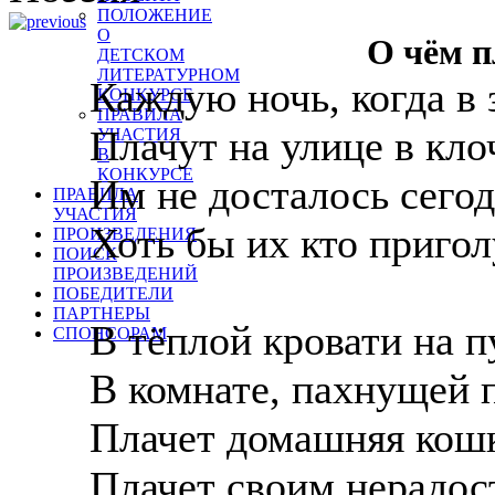
ПОЛОЖЕНИЕ
О
О чём 
ДЕТСКОМ
ЛИТЕРАТУРНОМ
Каждую ночь, когда в 
КОНКУРСЕ
ПРАВИЛА
Плачут на улице в кло
УЧАСТИЯ
В
КОНКУРСЕ
Им не досталось сегод
ПРАВИЛА
УЧАСТИЯ
Хоть бы их кто приго
ПРОИЗВЕДЕНИЯ
ПОИСК
ПРОИЗВЕДЕНИЙ
ПОБЕДИТЕЛИ
ПАРТНЕРЫ
В тёплой кровати на п
СПОНСОРАМ
В комнате, пахнущей 
Плачет домашняя кошк
Плачет своим нерадос