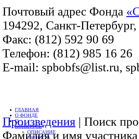
Почтовый адрес Фонда
«С
194292, Санкт-Петербург, 
Факс: (812) 592 90 69
Телефон: (812) 985 16 26
E-mail: spbobfs@list.ru, 
Всего произведений на са
литературный конкурс: 
ГЛАВНАЯ
О ФОНДЕ
Произведения
| Поиск пр
О
КОНКУРСЕ
Фамилия и имя участника 
ОПИСАНИЕ
ПРОЕКТА