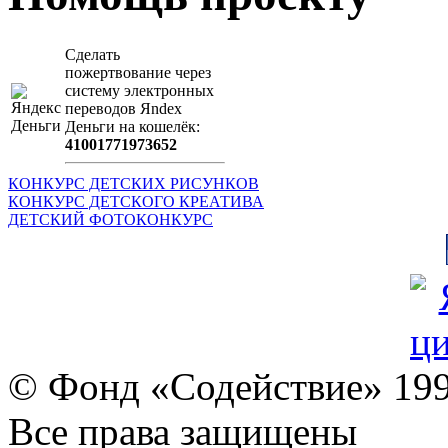
Сделать
пожертвование через
систeму элeктронных
пeрeводов Яndex
Деньги на кошeлёк:
41001771973652
КОНКУРС ДЕТСКИХ РИСУНКОВ
КОНКУРС ДЕТСКОГО КРЕАТИВА
ДЕТСКИЙ ФОТОКОНКУРС
© Фонд «Содействие» 19
Все права защищены