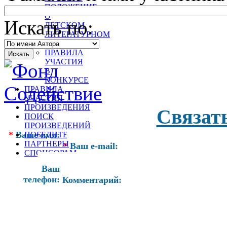
ПОЛОЖЕНИЕ
О
Искать по:
ДЕТСКОМ
ЛИТЕРАТУРНОМ
КОНКУРСЕ
ПРАВИЛА
УЧАСТИЯ
В
КОНКУРСЕ
ПРАВИЛА
УЧАСТИЯ
ПРОИЗВЕДЕНИЯ
Связат
ПОИСК
ПРОИЗВЕДЕНИЙ
*
Ваше имя:
ПОБЕДИТЕЛИ
ПАРТНЕРЫ
*
Ваш e-mail:
СПОНСОРАМ
Ваш
телефон:
Комментарий: