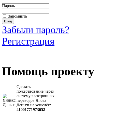
Пароль
Запомнить
Забыли пароль?
Регистрация
Загрузить произведение
Помощь проекту
Сделать
пожертвование через
систeму элeктронных
пeрeводов Яndex
Деньги на кошeлёк:
41001771973652