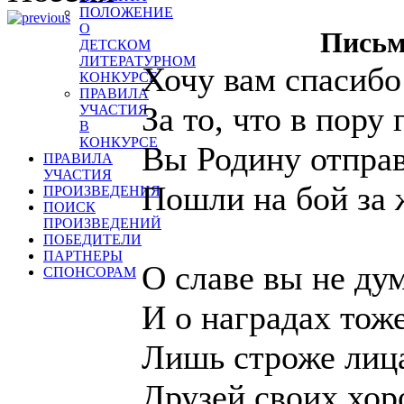
ПОЛОЖЕНИЕ
О
Письм
ДЕТСКОМ
ЛИТЕРАТУРНОМ
Хочу вам спасибо
КОНКУРСЕ
ПРАВИЛА
За то, что в пору 
УЧАСТИЯ
В
КОНКУРСЕ
Вы Родину отправ
ПРАВИЛА
УЧАСТИЯ
Пошли на бой за 
ПРОИЗВЕДЕНИЯ
ПОИСК
ПРОИЗВЕДЕНИЙ
ПОБЕДИТЕЛИ
ПАРТНЕРЫ
О славе вы не ду
СПОНСОРАМ
И о наградах тоже
Лишь строже лица
Друзей своих хор