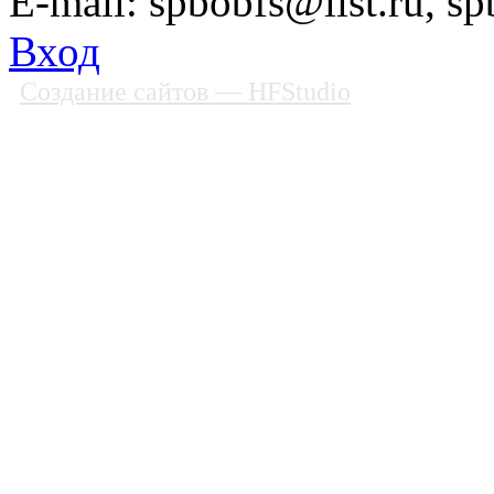
E-mail: spbobfs@list.ru, 
Вход
Создание сайтов
— HFStudio