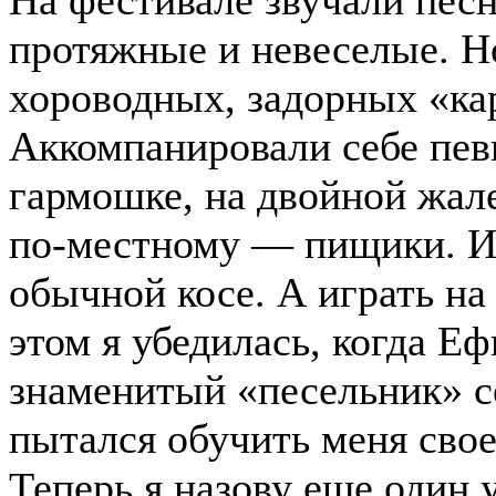
На фестивале звучали песн
протяжные и невеселые. Н
хороводных, задорных «кар
Аккомпанировали себе пев
гармошке, на двойной жале
по-местному — пищики. Иг
обычной косе. А играть на
этом я убедилась, когда 
знаменитый «песельник» 
пытался обучить меня свое
Теперь я назову еще один