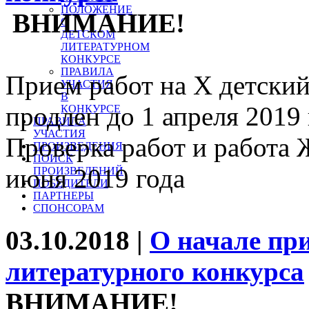
ПОЛОЖЕНИЕ
ВНИМАНИЕ!
О
ДЕТСКОМ
ЛИТЕРАТУРНОМ
КОНКУРСЕ
ПРАВИЛА
Прием работ на X детски
УЧАСТИЯ
В
продлен до 1 апреля 2019 
КОНКУРСЕ
ПРАВИЛА
УЧАСТИЯ
Проверка работ и работа
ПРОИЗВЕДЕНИЯ
ПОИСК
июня 2019 года
ПРОИЗВЕДЕНИЙ
ПОБЕДИТЕЛИ
ПАРТНЕРЫ
СПОНСОРАМ
03.10.2018 |
О начале при
литературного конкурса
ВНИМАНИЕ!