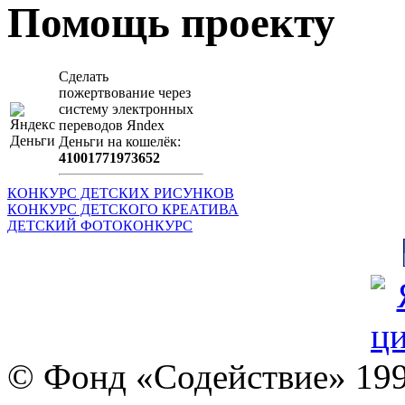
Помощь проекту
Сделать
пожертвование через
систeму элeктронных
пeрeводов Яndex
Деньги на кошeлёк:
41001771973652
КОНКУРС ДЕТСКИХ РИСУНКОВ
КОНКУРС ДЕТСКОГО КРЕАТИВА
ДЕТСКИЙ ФОТОКОНКУРС
© Фонд «Содействие» 19