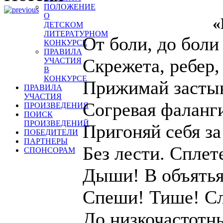
ПОЛОЖЕНИЕ
О
«
ДЕТСКОМ
ЛИТЕРАТУРНОМ
От боли, до боли
КОНКУРСЕ
ПРАВИЛА
Скрежета, ребер,
УЧАСТИЯ
В
КОНКУРСЕ
Прижимай застыв
ПРАВИЛА
УЧАСТИЯ
Согревая фаланг
ПРОИЗВЕДЕНИЯ
ПОИСК
ПРОИЗВЕДЕНИЙ
Пригоняй себя за
ПОБЕДИТЕЛИ
ПАРТНЕРЫ
Без лести. Сплет
СПОНСОРАМ
Дыши! В объятья,
Спеши! Тише! 
До низкочастотны