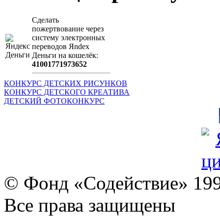
Сделать
пожертвование через
систeму элeктронных
пeрeводов Яndex
Деньги на кошeлёк:
41001771973652
КОНКУРС ДЕТСКИХ РИСУНКОВ
КОНКУРС ДЕТСКОГО КРЕАТИВА
ДЕТСКИЙ ФОТОКОНКУРС
© Фонд «Содействие» 19
Все права защищены