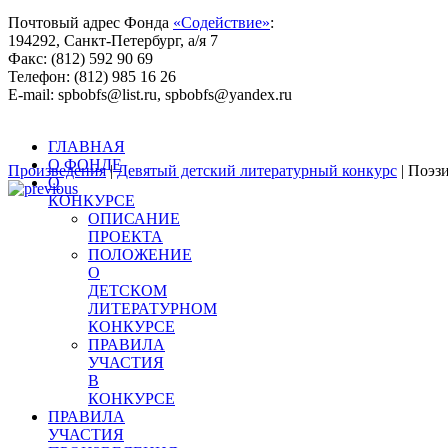
Почтовый адрес Фонда
«Содействие»
:
194292, Санкт-Петербург, а/я 7
Факс: (812) 592 90 69
Телефон: (812) 985 16 26
E-mail: spbobfs@list.ru, spbobfs@yandex.ru
Всего произведений на сайте: 25443 |
Десятый литературный 
ГЛАВНАЯ
О ФОНДЕ
Произведения
|
Девятый детский литературный конкурс
| Поэз
О
КОНКУРСЕ
ОПИСАНИЕ
ПРОЕКТА
ПОЛОЖЕНИЕ
О
ДЕТСКОМ
ЛИТЕРАТУРНОМ
КОНКУРСЕ
ПРАВИЛА
УЧАСТИЯ
В
КОНКУРСЕ
ПРАВИЛА
УЧАСТИЯ