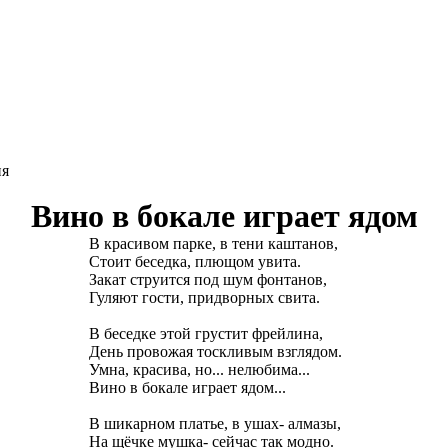
конкурс: 269
ия
Вино в бокале играет ядом
В красивом парке, в тени каштанов,
Стоит беседка, плющом увита.
Закат струится под шум фонтанов,
Гуляют гости, придворных свита.
В беседке этой грустит фрейлина,
День провожая тоскливым взглядом.
Умна, красива, но... нелюбима...
Вино в бокале играет ядом...
В шикарном платье, в ушах- алмазы,
На щёчке мушка- сейчас так модно.