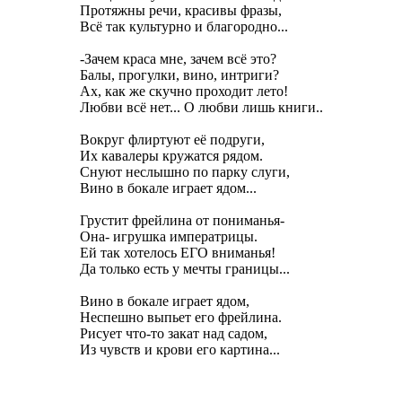
Протяжны речи, красивы фразы,
Всё так культурно и благородно...
-Зачем краса мне, зачем всё это?
Балы, прогулки, вино, интриги?
Ах, как же скучно проходит лето!
Любви всё нет... О любви лишь книги..
Вокруг флиртуют её подруги,
Их кавалеры кружатся рядом.
Снуют неслышно по парку слуги,
Вино в бокале играет ядом...
Грустит фрейлина от пониманья-
Она- игрушка императрицы.
Ей так хотелось ЕГО вниманья!
Да только есть у мечты границы...
Вино в бокале играет ядом,
Неспешно выпьет его фрейлина.
Рисует что-то закат над садом,
Из чувств и крови его картина...