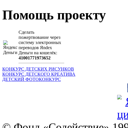
Помощь проекту
Сделать
пожертвование через
систeму элeктронных
пeрeводов Яndex
Деньги на кошeлёк:
41001771973652
КОНКУРС ДЕТСКИХ РИСУНКОВ
КОНКУРС ДЕТСКОГО КРЕАТИВА
ДЕТСКИЙ ФОТОКОНКУРС
© Фонд «Содействие» 19