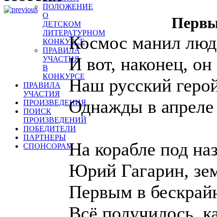
ПОЛОЖЕНИЕ
О
Первы
ДЕТСКОМ
ЛИТЕРАТУРНОМ
Космос манил люде
КОНКУРСЕ
ПРАВИЛА
И вот, наконец, он
УЧАСТИЯ
В
КОНКУРСЕ
Наш русский герой
ПРАВИЛА
УЧАСТИЯ
Однажды в апреле 
ПРОИЗВЕДЕНИЯ
ПОИСК
ПРОИЗВЕДЕНИЙ
ПОБЕДИТЕЛИ
ПАРТНЕРЫ
На корабле под на
СПОНСОРАМ
Юрий Гагарин, зем
Первым в бескрайн
Всё получилось, ка