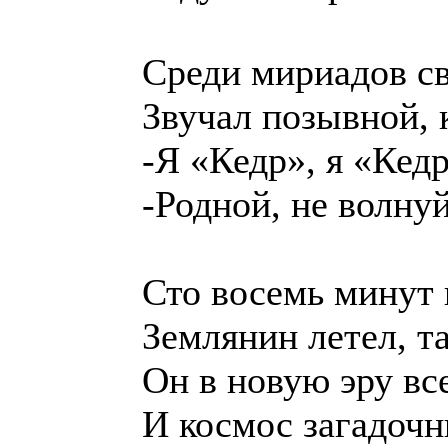
Среди мириадов с
Звучал позывной, 
-Я «Кедр», я «Кед
-Родной, не волнуй
Сто восемь минут 
Землянин летел, т
Он в новую эру вс
И космос загадоч