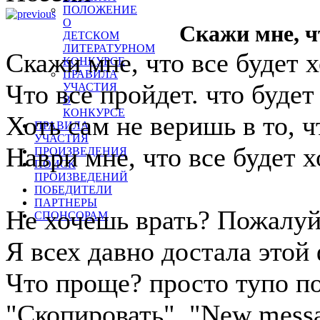
ПОЛОЖЕНИЕ
О
Скажи мне, ч
ДЕТСКОМ
ЛИТЕРАТУРНОМ
Скажи мне, что все будет 
КОНКУРСЕ
ПРАВИЛА
Что все пройдет. что будет
УЧАСТИЯ
В
КОНКУРСЕ
Хоть сам не веришь в то, ч
ПРАВИЛА
УЧАСТИЯ
Наври мне, что все будет 
ПРОИЗВЕДЕНИЯ
ПОИСК
ПРОИЗВЕДЕНИЙ
ПОБЕДИТЕЛИ
ПАРТНЕРЫ
Не хочешь врать? Пожалуйс
СПОНСОРАМ
Я всех давно достала этой
Что проще? просто тупо п
"Скопировать", "New messa