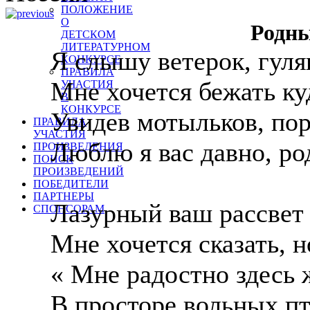
ПОЛОЖЕНИЕ
О
Родны
ДЕТСКОМ
ЛИТЕРАТУРНОМ
Я слышу ветерок, гуля
КОНКУРСЕ
ПРАВИЛА
Мне хочется бежать куд
УЧАСТИЯ
В
КОНКУРСЕ
Увидев мотыльков, по
ПРАВИЛА
УЧАСТИЯ
Люблю я вас давно, р
ПРОИЗВЕДЕНИЯ
ПОИСК
ПРОИЗВЕДЕНИЙ
ПОБЕДИТЕЛИ
ПАРТНЕРЫ
Лазурный ваш рассвет 
СПОНСОРАМ
Мне хочется сказать, н
« Мне радостно здесь 
В просторе вольных пт