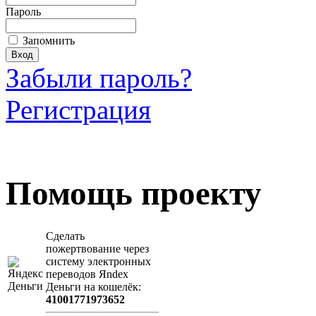
Пароль
Запомнить
Забыли пароль?
Регистрация
Загрузить произведение
Помощь проекту
Сделать
пожертвование через
систeму элeктронных
пeрeводов Яndex
Деньги на кошeлёк:
41001771973652