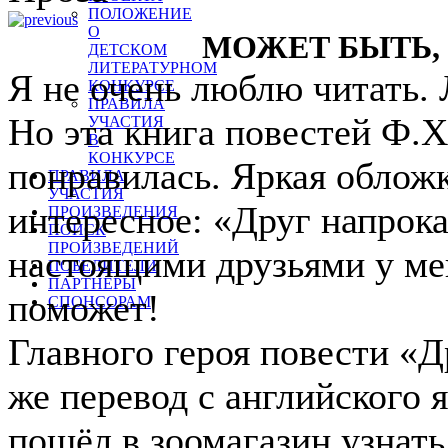
ПОЛОЖЕНИЕ
О
МОЖЕТ БЫТЬ,
ДЕТСКОМ
ЛИТЕРАТУРНОМ
Я не очень люблю читать.
КОНКУРСЕ
ПРАВИЛА
Но эта книга повестей Ф.Х
УЧАСТИЯ
В
КОНКУРСЕ
понравилась. Яркая обложк
ПРАВИЛА
УЧАСТИЯ
интересное: «Друг напрока
ПРОИЗВЕДЕНИЯ
ПОИСК
ПРОИЗВЕДЕНИЙ
настоящими друзьями у ме
ПОБЕДИТЕЛИ
ПАРТНЕРЫ
поможет!
СПОНСОРАМ
Главного героя повести «Д
же перевод с английского 
пошёл в зоомагазин узнать,