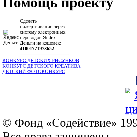
Помощь проекту
Сделать
пожертвование через
систeму элeктронных
пeрeводов Яndex
Деньги на кошeлёк:
41001771973652
КОНКУРС ДЕТСКИХ РИСУНКОВ
КОНКУРС ДЕТСКОГО КРЕАТИВА
ДЕТСКИЙ ФОТОКОНКУРС
© Фонд «Содействие» 19
Все права защищены