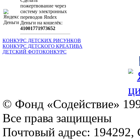
Сделать
пожертвование через
систeму элeктронных
пeрeводов Яndex
Деньги на кошeлёк:
41001771973652
КОНКУРС ДЕТСКИХ РИСУНКОВ
КОНКУРС ДЕТСКОГО КРЕАТИВА
ДЕТСКИЙ ФОТОКОНКУРС
© Фонд «Содействие» 19
Все права защищены
Почтовый адрес: 194292, С