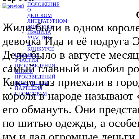
ПОЛОЖЕНИЕ
О
ДЕТСКОМ
ЛИТЕРАТУРНОМ
Жили-были в одном короле
КОНКУРСЕ
ПРАВИЛА
девочка Ида и её подруга Э
УЧАСТИЯ
В
КОНКУРСЕ
Дело было в августе месяц
ПРАВИЛА
УЧАСТИЯ
самый главный и любил ро
ПРОИЗВЕДЕНИЯ
ПОИСК
ПРОИЗВЕДЕНИЙ
Как-то раз приехали в горо
ПОБЕДИТЕЛИ
ПАРТНЕРЫ
короля в народе называют 
СПОНСОРАМ
его обмануть. Они предст
по шитью одежды, а особе
им и дал огромные деньги