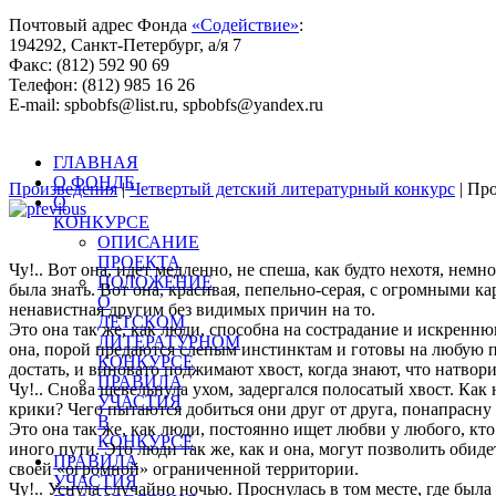
Почтовый адрес Фонда
«Содействие»
:
194292, Санкт-Петербург, а/я 7
Факс: (812) 592 90 69
Телефон: (812) 985 16 26
E-mail: spbobfs@list.ru, spbobfs@yandex.ru
Всего произведений на сайте: 25443 |
Десятый литературный 
ГЛАВНАЯ
О ФОНДЕ
Произведения
|
Четвертый детский литературный конкурс
| Пр
О
КОНКУРСЕ
ОПИСАНИЕ
ПРОЕКТА
Чу!.. Вот она, идет медленно, не спеша, как будто нехотя, немно
ПОЛОЖЕНИЕ
была знать. Вот она, красивая, пепельно-серая, с огромными 
О
ненавистная другим без видимых причин на то.
ДЕТСКОМ
Это она так же, как люди, способна на сострадание и искренн
ЛИТЕРАТУРНОМ
она, порой предаются слепым инстинктам и готовы на любую под
КОНКУРСЕ
достать, и виновато поджимают хвост, когда знают, что натвор
ПРАВИЛА
Чу!.. Снова шевельнула ухом, задергался полосатый хвост. Как
УЧАСТИЯ
крики? Чего пытаются добиться они друг от друга, понапрасну г
В
Это она так же, как люди, постоянно ищет любви у любого, кто 
КОНКУРСЕ
иного пути. Это люди так же, как и она, могут позволить обид
ПРАВИЛА
своей «огромной» ограниченной территории.
УЧАСТИЯ
Чу!.. Уснула случайно ночью. Проснулась в том месте, где был