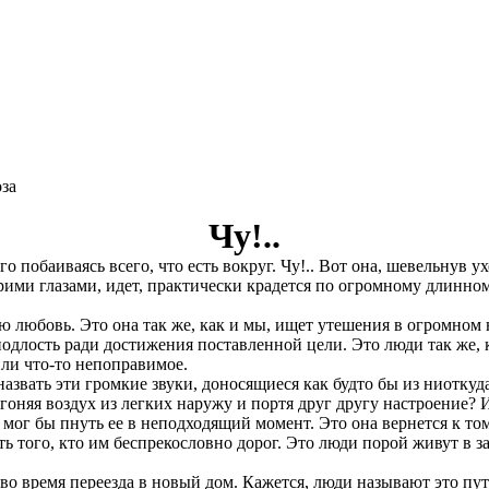
конкурс: 269
оза
Чу!..
го побаиваясь всего, что есть вокруг. Чу!.. Вот она, шевельнув у
карими глазами, идет, практически крадется по огромному длинн
юю любовь. Это она так же, как и мы, ищет утешения в огромном
лость ради достижения поставленной цели. Это люди так же, как
или что-то непоправимое.
 назвать эти громкие звуки, доносящиеся как будто бы из ниотк
оняя воздух из легких наружу и портя друг другу настроение? Из
мог бы пнуть ее в неподходящий момент. Это она вернется к тому
еть того, кто им беспрекословно дорог. Это люди порой живут в 
а во время переезда в новый дом. Кажется, люди называют это пу