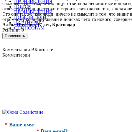
ПРОИЗВЕДЕНИЯ
сложные существа, вечно ищут ответы на непонятные вопросы, к
ПОИСК
отвечать за свои поступки и строить свою жизнь так, как захоч
ПРОИЗВЕДЕНИЙ
Это она так же, как люди, ничего не смыслит в том, что видит 
ПОБЕДИТЕЛИ
огромному коридору жизни в поисках чего-то нового, совершенн
ПАРТНЕРЫ
Алёна Прусова, 17 лет, Краснодар
СПОНСОРАМ
Рейтинг: 0
Комментарии ВКонтакте
Комментарии
*
Ваше имя:
*
Ваш e-mail: