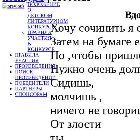
ПОЛОЖЕНИЕ
О
Вд
ДЕТСКОМ
ЛИТЕРАТУРНОМ
Хочу сочинить я 
КОНКУРСЕ
ПРАВИЛА
Затем на бумаге е
УЧАСТИЯ
В
КОНКУРСЕ
Но ,чтобы пришло
ПРАВИЛА
УЧАСТИЯ
Нужно очень долг
ПРОИЗВЕДЕНИЯ
ПОИСК
ПРОИЗВЕДЕНИЙ
Сидишь,
ПОБЕДИТЕЛИ
ПАРТНЕРЫ
молчишь ,
СПОНСОРАМ
ничего не говори
От злости
ты