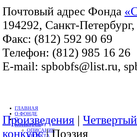
Почтовый адрес Фонда
«С
194292, Санкт-Петербург, 
Факс: (812) 592 90 69
Телефон: (812) 985 16 26
E-mail: spbobfs@list.ru, 
Всего произведений на са
литературный конкурс: 
ГЛАВНАЯ
О ФОНДЕ
Произведения
|
Четвертый
О
КОНКУРСЕ
конкурс
| Поэзия
ОПИСАНИЕ
ПРОЕКТА