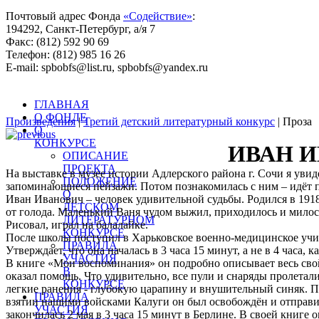
Почтовый адрес Фонда
«Содействие»
:
194292, Санкт-Петербург, а/я 7
Факс: (812) 592 90 69
Телефон: (812) 985 16 26
E-mail: spbobfs@list.ru, spbobfs@yandex.ru
Всего произведений на сайте: 25443 |
Десятый литературный 
ГЛАВНАЯ
О ФОНДЕ
Произведения
|
Третий детский литературный конкурс
| Проза
О
КОНКУРСЕ
ИВАН И
ОПИСАНИЕ
ПРОЕКТА
На выставке в музее истории Адлерского района г. Сочи я уви
ПОЛОЖЕНИЕ
запоминающиеся пейзажи. Потом познакомилась с ним – идёт п
О
Иван Иванович – человек удивительной судьбы. Родился в 1918
ДЕТСКОМ
от голода. Маленький Ваня чудом выжил, приходилось и милосты
ЛИТЕРАТУРНОМ
Рисовал, играл на балалайке.
КОНКУРСЕ
После школы поступил в Харьковское военно-медицинское учили
ПРАВИЛА
Утверждает, что она началась в 3 часа 15 минут, а не в 4 часа, к
УЧАСТИЯ
В книге «Мои воспоминания» он подробно описывает весь свой
В
оказал помощь. Что удивительно, все пули и снаряды пролетал
КОНКУРСЕ
легкие ранения - глубокую царапину и внушительный синяк. Пр
ПРАВИЛА
взятии нашими войсками Калуги он был освобождён и отправил
УЧАСТИЯ
закончилась 2 мая в 3 часа 15 минут в Берлине. В своей книг