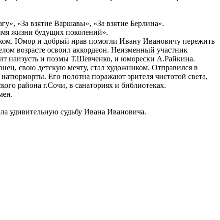
гу», «За взятие Варшавы», «За взятие Берлина».
 имя жизни будущих поколений».
смехом. Юмор и добрый нрав помогли Ивану Ивановичу пережить
релом возрасте освоил аккордеон. Неизменный участник
нит наизусть и поэмы Т.Шевченко, и юморески А.Райкина.
онец, свою детскую мечту, стал художником. Отправился в
 натюрморты. Его полотна поражают зрителя чистотой света,
кого района г.Сочи, в санаториях и библиотеках.
мен.
ала удивительную судьбу Ивана Ивановича.