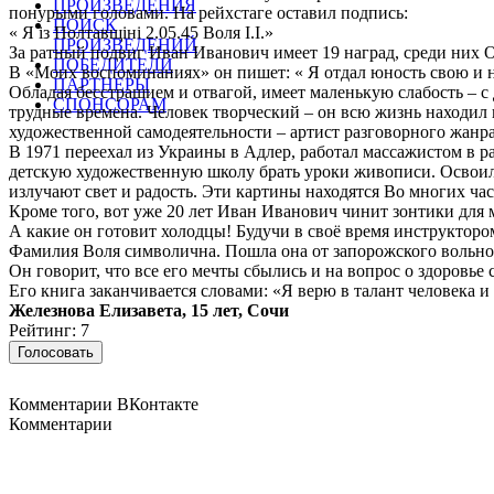
ПРОИЗВЕДЕНИЯ
понурыми головами. На рейхстаге оставил подпись:
ПОИСК
« Я iз Полтавщiнi 2.05.45 Воля I.I.»
ПРОИЗВЕДЕНИЙ
За ратный подвиг Иван Иванович имеет 19 наград, среди них О
ПОБЕДИТЕЛИ
В «Моих воспоминаниях» он пишет: « Я отдал юность свою и н
ПАРТНЕРЫ
Обладая бесстрашием и отвагой, имеет маленькую слабость – с
СПОНСОРАМ
трудные времена. Человек творческий – он всю жизнь находил
художественной самодеятельности – артист разговорного жанр
В 1971 переехал из Украины в Адлер, работал массажистом в р
детскую художественную школу брать уроки живописи. Освоил 
излучают свет и радость. Эти картины находятся Во многих час
Кроме того, вот уже 20 лет Иван Иванович чинит зонтики для
А какие он готовит холодцы! Будучи в своё время инструктор
Фамилия Воля символична. Пошла она от запорожского вольно
Он говорит, что все его мечты сбылись и на вопрос о здоровье 
Его книга заканчивается словами: «Я верю в талант человека и
Железнова Елизавета, 15 лет, Сочи
Рейтинг: 7
Комментарии ВКонтакте
Комментарии