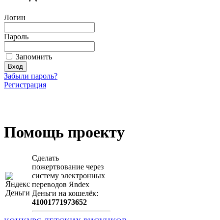
Логин
Пароль
Запомнить
Забыли пароль?
Регистрация
Загрузить произведение
Помощь проекту
Сделать
пожертвование через
систeму элeктронных
пeрeводов Яndex
Деньги на кошeлёк:
41001771973652