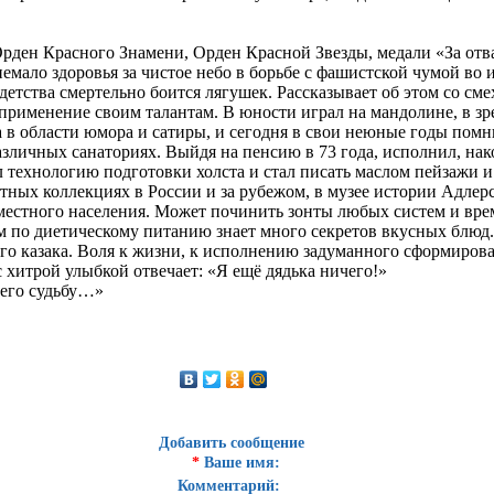
рден Красного Знамени, Орден Красной Звезды, медали «За отва
емало здоровья за чистое небо в борьбе с фашистской чумой во
 детства смертельно боится лягушек. Рассказывает об этом со 
 применение своим талантам. В юности играл на мандолине, в з
а в области юмора и сатиры, и сегодня в свои неюные годы пом
азличных санаториях. Выйдя на пенсию в 73 года, исполнил, нак
технологию подготовки холста и стал писать маслом пейзажи и
тных коллекциях в России и за рубежом, в музее истории Адлерс
 местного населения. Может починить зонты любых систем и вре
ом по диетическому питанию знает много секретов вкусных блюд.
го казака. Воля к жизни, к исполнению задуманного сформиров
с хитрой улыбкой отвечает: «Я ещё дядька ничего!»
 его судьбу…»
Добавить сообщение
*
Ваше имя:
Комментарий: