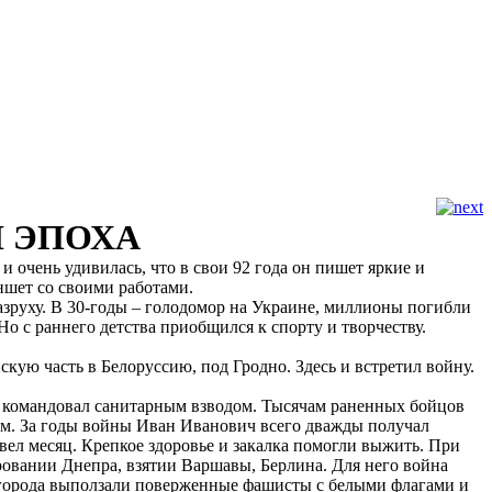
И ЭПОХА
 очень удивилась, что в свои 92 года он пишет яркие и
ншет со своими работами.
азруху. В 30-годы – голодомор на Украине, миллионы погибли
о с раннего детства приобщился к спорту и творчеству.
ую часть в Белоруссию, под Гродно. Здесь и встретил войну.
, командовал санитарным взводом. Тысячам раненных бойцов
гим. За годы войны Иван Иванович всего дважды получал
вел месяц. Крепкое здоровье и закалка помогли выжить. При
ровании Днепра, взятии Варшавы, Берлина. Для него война
ей города выползали поверженные фашисты с белыми флагами и