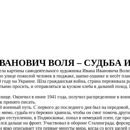
конкурс: 269
ВАНОВИЧ ВОЛЯ – СУДЬБА 
дела картины самодеятельного художника Ивана Ивановича Воли и
о улице пожилой человек в пиджаке, шапке-ушанке и несёт пла
 году на Украине. Шла гражданская война, страна переживала р
ню просить, и отправляться за куском хлеба в дальний поход. Н
ще. Окончил в июне 1941 года, получил распределение в воинск
ак принято писать.
 военный путь. С первого до последнего дня был на передовой
и мимо, судьба его бережно хранила, чтобы он смог помочь дру
и отступлении, в Подмосковье, попал в немецкий плен, где про
ся дальше на фронт. Участвовал в обороне Сталинграда, форси
е он ярко описывает эти первые минуты мира, когда со всех щел