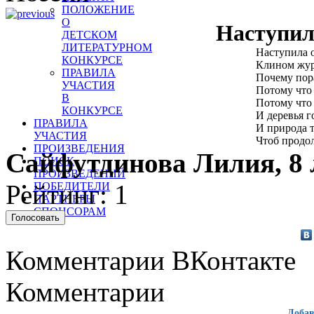
ПОЛОЖЕНИЕ
О
Наступил
ДЕТСКОМ
ЛИТЕРАТУРНОМ
Наступила о
КОНКУРСЕ
Клином жура
ПРАВИЛА
Почему пора
УЧАСТИЯ
Потому что 
В
Потому что 
КОНКУРСЕ
И деревья г
ПРАВИЛА
И природа т
УЧАСТИЯ
Чтоб продо
ПРОИЗВЕДЕНИЯ
Сайфутдинова Лилия, 8 
ПОИСК
ПРОИЗВЕДЕНИЙ
Рейтинг: 1
ПОБЕДИТЕЛИ
ПАРТНЕРЫ
СПОНСОРАМ
Комментарии ВКонтакте
Комментарии
Добав