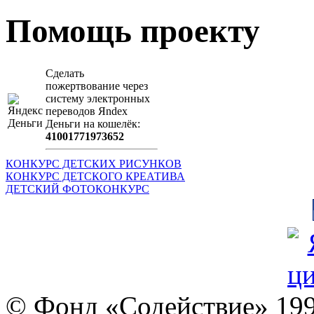
Помощь проекту
Сделать
пожертвование через
систeму элeктронных
пeрeводов Яndex
Деньги на кошeлёк:
41001771973652
КОНКУРС ДЕТСКИХ РИСУНКОВ
КОНКУРС ДЕТСКОГО КРЕАТИВА
ДЕТСКИЙ ФОТОКОНКУРС
© Фонд «Содействие» 19