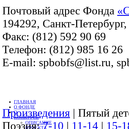
Почтовый адрес Фонда
«С
194292, Санкт-Петербург, 
Факс: (812) 592 90 69
Телефон: (812) 985 16 26
E-mail: spbobfs@list.ru, 
Всего произведений на са
литературный конкурс: 
ГЛАВНАЯ
О ФОНДЕ
Произведения
| Пятый дет
О
КОНКУРСЕ
Поэзия:
7-10
|
11-14
|
15-1
ОПИСАНИЕ
ПРОЕКТА