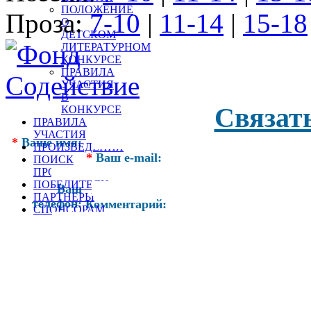
ПОЛОЖЕНИЕ
Проза:
7-10
|
11-14
|
15-18
О
ДЕТСКОМ
ЛИТЕРАТУРНОМ
КОНКУРСЕ
ПРАВИЛА
УЧАСТИЯ
В
Связат
КОНКУРСЕ
ПРАВИЛА
УЧАСТИЯ
*
Ваше имя:
ПРОИЗВЕДЕНИЯ
*
Ваш e-mail:
ПОИСК
ПРОИЗВЕДЕНИЙ
ПОБЕДИТЕЛИ
Ваш
ПАРТНЕРЫ
телефон:
Комментарий:
СПОНСОРАМ