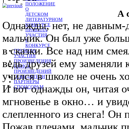
ПОЛОЖЕНИЕ
О
А 
ДЕТСКОМ
ЛИТЕРАТУРНОМ
Однажды, нет, не давным-д
КОНКУРСЕ
ПРАВИЛА
мальчик. Он был уже больш
УЧАСТИЯ
В
КОНКУРСЕ
в сказки. Все над ним смея
ПРАВИЛА
УЧАСТИЯ
ведь друзей ему заменяли 
ПРОИЗВЕДЕНИЯ
ПОИСК
ПРОИЗВЕДЕНИЙ
учился в школе не очень х
ПОБЕДИТЕЛИ
ПАРТНЕРЫ
И вот однажды он, читая о
СПОНСОРАМ
мгновенье в окно… и увид
слепленного из снега! Он п
Пожав плечами, мальчик п