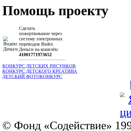
Помощь проекту
Сделать
пожертвование через
систeму элeктронных
пeрeводов Яndex
Деньги на кошeлёк:
41001771973652
КОНКУРС ДЕТСКИХ РИСУНКОВ
КОНКУРС ДЕТСКОГО КРЕАТИВА
ДЕТСКИЙ ФОТОКОНКУРС
© Фонд «Содействие» 19