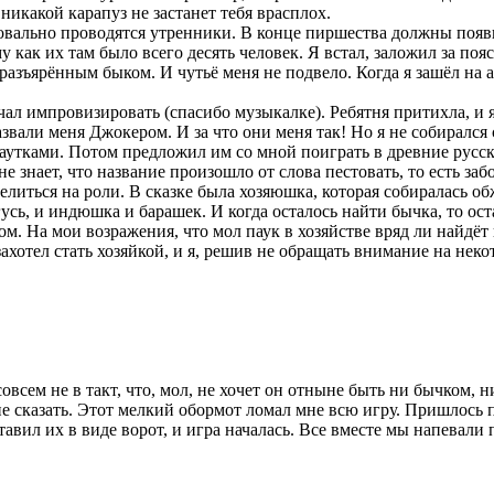
никакой карапуз не застанет тебя врасплох.
овально проводятся утренники. В конце пиршества должны появи
 как их там было всего десять человек. Я встал, заложил за поя
разъярённым быком. И чутьё меня не подвело. Когда я зашёл на а
чал импровизировать (спасибо музыкалке). Ребятня притихла, и я 
али меня Джокером. И за что они меня так! Но я не собирался с
аутками. Потом предложил им со мной поиграть в древние русски
е знает, что название произошло от слова пестовать, то есть забо
делиться на роли. В сказке была хозяюшка, которая собиралась 
гусь, и индюшка и барашек. И когда осталось найти бычка, то ос
уком. На мои возражения, что мол паук в хозяйстве вряд ли найдё
ахотел стать хозяйкой, и я, решив не обращать внимание на нек
всем не в такт, что, мол, не хочет он отныне быть ни бычком, н
не сказать. Этот мелкий обормот ломал мне всю игру. Пришлось 
вил их в виде ворот, и игра началась. Все вместе мы напевали 