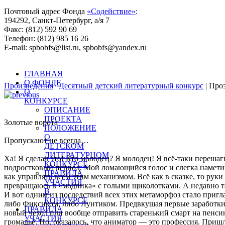
Почтовый адрес Фонда
«Содействие»
:
194292, Санкт-Петербург, а/я 7
Факс: (812) 592 90 69
Телефон: (812) 985 16 26
E-mail: spbobfs@list.ru, spbobfs@yandex.ru
Всего произведений на сайте: 25443 |
Десятый литературный 
ГЛАВНАЯ
О ФОНДЕ
Произведения
|
Десятный детский литературный конкурс
| Про
О
КОНКУРСЕ
ОПИСАНИЕ
ПРОЕКТА
Золотые ворота
ПОЛОЖЕНИЕ
О
Пропускают не всегда…
ДЕТСКОМ
ЛИТЕРАТУРНОМ
Ха! Я сделал это! Кто молодец? Я молодец! Я всё-таки переша
КОНКУРСЕ
подростковый период. Мой ломающийся голос и слегка наметивши
ПРАВИЛА
как управлять всем этим механизмом. Всё как в сказке, то рук
УЧАСТИЯ
превращаюсь в «модника» с голыми щиколотками. А недавно так 
В
И вот одним из последствий всех этих метаморфоз стало пригл
КОНКУРСЕ
либо Фиксиком, либо Лунтиком. Предвкушая первые заработки, 
ПРАВИЛА
новый чехол или вообще отправить старенький смарт на пенсию
УЧАСТИЯ
громадьё. Но, оказалось, что аниматор — это профессия. Приш