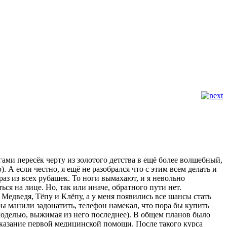
ми пересёк черту из золотого детства в ещё более волшебный,
 А если честно, я ещё не разобрался что с этим всем делать и
аз из всех рубашек. То ноги вымахают, и я невольно
я на лице. Но, так или иначе, обратного пути нет.
Медведя, Тёпу и Клёпу, а у меня появились все шансы стать
ы манили задонатить, телефон намекал, что пора бы купить
 моделью, выжимая из него последнее). В общем планов было
 оказание первой медицинской помощи. После такого курса