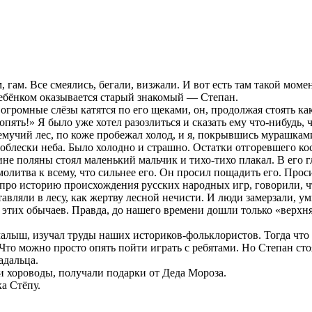
 гам. Все смеялись, бегали, визжали. И вот есть там такой момен
 ребёнком оказывается старый знакомый — Степан.
, огромные слёзы катятся по его щеками, он, продолжая стоять ка
опять!» Я было уже хотел разозлиться и сказать ему что-нибудь, ч
емучий лес, по коже пробежал холод, и я, покрывшись мурашкам
проблески неба. Было холодно и страшно. Остатки отгоревшего 
не поляны стоял маленький мальчик и тихо-тихо плакал. В его гл
молитва к всему, что сильнее его. Он просил пощадить его. Про
и про историю происхождения русских народных игр, говорили, ч
авляли в лесу, как жертву лесной нечисти. И люди замерзали, у
 этих обычаев. Правда, до нашего времени дошли только «верхня
 малыш, изучал труды наших историков-фольклористов. Тогда что
т. Что можно просто опять пойти играть с ребятами. Но Степан с
адальца.
и хороводы, получали подарки от Деда Мороза.
а Стёпу.