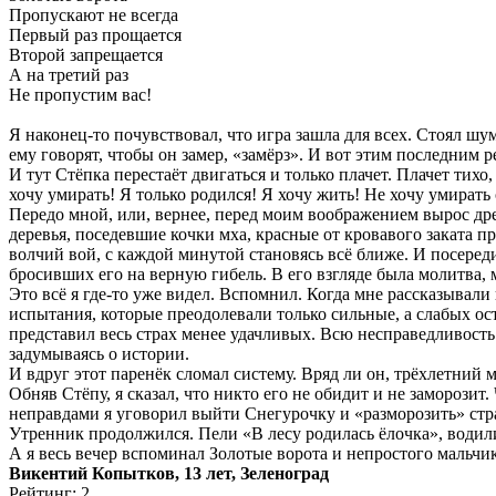
Пропускают не всегда
Первый раз прощается
Второй запрещается
А на третий раз
Не пропустим вас!
Я наконец-то почувствовал, что игра зашла для всех. Стоял шум,
ему говорят, чтобы он замер, «замёрз». И вот этим последним
И тут Стёпка перестаёт двигаться и только плачет. Плачет тихо
хочу умирать! Я только родился! Я хочу жить! Не хочу умирать 
Передо мной, или, вернее, перед моим воображением вырос др
деревья, поседевшие кочки мха, красные от кровавого заката 
волчий вой, с каждой минутой становясь всё ближе. И посереди
бросивших его на верную гибель. В его взгляде была молитва, 
Это всё я где-то уже видел. Вспомнил. Когда мне рассказывал
испытания, которые преодолевали только сильные, а слабых ост
представил весь страх менее удачливых. Всю несправедливость
задумываясь о истории.
И вдруг этот паренёк сломал систему. Вряд ли он, трёхлетний
Обняв Стёпу, я сказал, что никто его не обидит и не заморози
неправдами я уговорил выйти Снегурочку и «разморозить» стр
Утренник продолжился. Пели «В лесу родилась ёлочка», водил
А я весь вечер вспоминал Золотые ворота и непростого мальчик
Викентий Копытков, 13 лет, Зеленоград
Рейтинг: 2