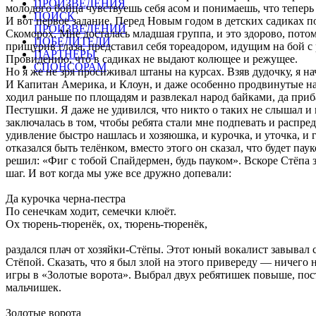
ПРОИЗВЕДЕНИЯ
молодого бойца чувствуешь себя асом и понимаешь, что теперь 
ПОИСК
И вот первое задание. Перед Новым годом в детских садиках п
ПРОИЗВЕДЕНИЙ
Скоморох. Мне досталась младшая группа, и это здорово, потому
ПОБЕДИТЕЛИ
прищурив глаза, представил себя тореадором, идущим на бой с 
ПАРТНЕРЫ
Провидению, что в садиках не выдают колющее и режущее.
СПОНСОРАМ
Но я же не зря просиживал штаны на курсах. Взяв дудочку, я на
И Капитан Америка, и Клоун, и даже особенно продвинутые назв
ходил раньше по площадям и развлекал народ байками, да приб
Пестушки. Я даже не удивился, что никто о таких не слышал и н
заключалась в том, чтобы ребята стали мне подпевать и распре
удивление быстро нашлась и хозяюшка, и курочка, и уточка, и 
отказался быть телёнком, вместо этого он сказал, что будет па
решил: «Фиг с тобой Спайдермен, будь пауком». Вскоре Стёпа з
шаг. И вот когда мы уже все дружно допевали:
Да курочка черна-пестра
По сенечкам ходит, семечки клюёт.
Ох тюрень-тюренёк, ох, тюрень-тюренёк,
раздался плач от хозяйки-Стёпы. Этот юный вокалист завывал со
Стёпой. Сказать, что я был злой на этого привереду — ничего 
игры в «Золотые ворота». Выбрал двух ребятишек повыше, поста
мальчишек.
Золотые ворота