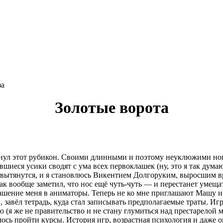
конкурс: 269
за
Золотые ворота
гнул этот рубикон. Своими длинными и поэтому неуклюжими нога
еся усики сводят с ума всех первоклашек (ну, это я так думаю).
и вытянутся, и я становлюсь Викентием Долгоруким, выросшим вр
вообще заметил, что нос ещё чуть-чуть — и перестанет умещатьс
ашение меня в аниматоры. Теперь не ко мне приглашают Машу и 
завёл тетрадь, куда стал записывать предполагаемые траты. Игр
 (я же не правительство и не стану глумиться над престарелой
лось пройти курсы. История игр, возрастная психология и даже