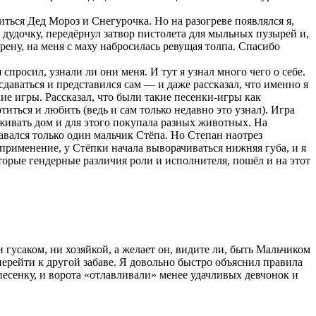
ться Дед Мороз и Снегурочка. Но на разогреве появлялся я,
с дудочку, передёрнул затвор пистолета для мыльных пузырей и,
рену, на меня с маху набросилась ревущая толпа. Спасибо
спросил, узнали ли они меня. И тут я узнал много чего о себе.
даваться и представился сам — и даже рассказал, что именно я
е игры. Рассказал, что были такие песенки-игры как
титься и любить (ведь и сам только недавно это узнал). Игра
обживать дом и для этого покупала разных животных. На
тавался только один мальчик Стёпа. Но Степан наотрез
т применение, у Стёпки начала выворачиваться нижняя губа, и я
оторые гендерные различия роли и исполнителя, пошёл и на этот
и гусаком, ни хозяйкой, а желает он, видите ли, быть Мальчиком
перейти к другой забаве. Я довольно быстро объяснил правила
песенку, и ворота «отлавливали» менее удачливых девчонок и