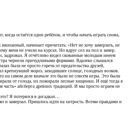
т, когда остаётся один ребёнок, и чтобы начать играть снова,
к вкопанный, начинает причитать: «Нет не хочу замерзать, не
ему меня не учили на курсах. Но вдруг сел на пол и замер.
и, задрожал. Я отчётливо видел скованные молодым инеем
костра чернели причудливыми формами. Вдалеке слышался
азах была не просто горечь от предательства друзей,
сил крепнувший мороз, заходившее солнце, голодных волков.
то на самом деле вначале это были не совсем игры. Это были
мирали от голода, их пожирали лесные хищники. И ещё тогда я
я часть» айсберга древних традиций. И мы просто играем не
 это? Я потерялся в догадках…
тоял и замерзал. Пришлось идти на хитрость. Всеми правдами и