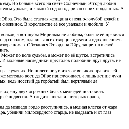
чь ему. Но больше всего на свете Солнечный Этгорд любил
телем урожая, и каждый год он одаривал своих подданных. А
я Эйра. Это была статная женщина с нежно-голубой кожей и
ч снежинок. В королевстве её все уважали и любили. У
сколков, а вот шубы Мирильда не любила, больше ей нравился
над городом, одаривая всех творцов идеями и вдохновением.
вскоре помер. Обозлился Этгорд на Эйру, запретил в своё
нить.
. Может по воле судьбы, а может по её шутке, встретились
. И молодые наследники престолов полюбили друг друга, не
.
а разлучат их. Но ничего не утаится от великих правителей.
же метелью воет, да Эйре прислуживает, а лишь летние лучи
ых, ведь носатый да горбатый был, вертлявый да
а в охрану двух огромных белых медведей поставила.
р её подвесил. А следить поставил пятерых орлов,
 да медведи гордо расступились, а медная клетка от жара
а, убедили милосердного старца, не выдавать и от глаз