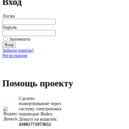
Вход
Логин
Пароль
Запомнить
Забыли пароль?
Регистрация
Загрузить произведение
Помощь проекту
Сделать
пожертвование через
систeму элeктронных
пeрeводов Яndex
Деньги на кошeлёк:
41001771973652