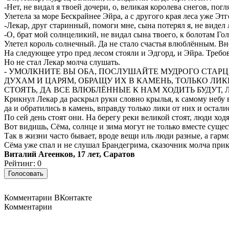
-Нет, не видал я твоей дочери, о, великая королева снегов, пог
Улетела за море Бескрайнее Эйра, а с другого края леса уже Эт
-Лекар, друг старинный, помоги мне, сына потерял я, не видел 
-О, брат мой солнцеликий, не видал сына твоего, к болотам Голо
Улетел король солнечный. Да не стало счастья влюблённым. 
На следующее утро пред лесом стояли и Эдгорд, и Эйра. Требов
Но не стал Лекар молча слушать.
- УМОЛКНИТЕ ВЫ ОБА, ПОСЛУШАЙТЕ МУДРОГО СТАРЦА
ДУХАМ И ЦАРЯМ, ОБРАЩУ ИХ В КАМЕНЬ, ТОЛЬКО ЛИКИ
СТОЯТЬ, ДА ВСЕ ВЛЮБЛЁННЫЕ К НАМ ХОДИТЬ БУДУТ,
Крикнул Лекар да раскрыл руки словно крылья, к самому небу в
да и обратились в камень, вправду только лики от них и остали
По сей день стоят они. На берегу реки великой стоят, люди ход
Вот видишь, Сёма, солнце и зима могут не только вместе сущес
Так в жизни часто бывает, вроде вещи иль люди разные, а гар
Сёма уже спал и не слушал Брандегрима, сказочник молча прик
Виталий Агеенков, 17 лет, Саратов
Рейтинг: 0
Комментарии ВКонтакте
Комментарии