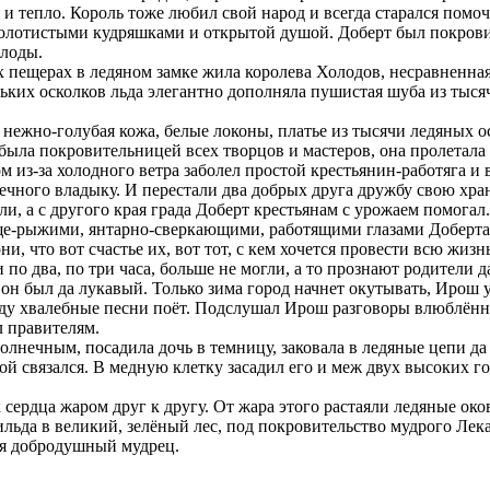
т и тепло. Король тоже любил свой народ и всегда старался помо
золотистыми кудряшками и открытой душой. Доберт был покрови
плоды.
х пещерах в ледяном замке жила королева Холодов, несравненна
ньких осколков льда элегантно дополняла пушистая шуба из тыся
нежно-голубая кожа, белые локоны, платье из тысячи ледяных о
ыла покровительницей всех творцов и мастеров, она пролетала 
м из-за холодного ветра заболел простой крестьянин-работяга и 
нечного владыку. И перестали два добрых друга дружбу свою хра
ли, а с другого края града Доберт крестьянам с урожаем помогал
яще-рыжими, янтарно-сверкающими, работящими глазами Доберта
и, что вот счастье их, вот тот, с кем хочется провести всю жизнь
по два, по три часа, больше не могли, а то прознают родители д
н был да лукавый. Только зима город начнет окутывать, Ирош у
орду хвалебные песни поёт. Подслушал Ирош разговоры влюблённ
л правителям.
солнечным, посадила дочь в темницу, заковала в ледяные цепи д
ой связался. В медную клетку засадил его и меж двух высоких го
дца жаром друг к другу. От жара этого растаяли ледяные оковы
ьда в великий, зелёный лес, под покровительство мудрого Лекар
ся добродушный мудрец.