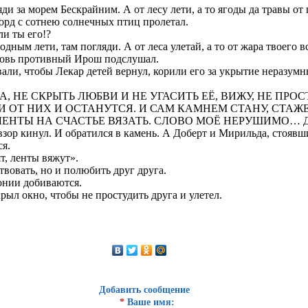
ляди за морем Бескрайним. А от лесу лети, а то ягоды да травы от
горд с сотнею солнечных птиц пролетал.
ли ты его!?
дным лети, там погляди. А от леса улетай, а то от жара твоего вс
Вновь противный Ирош подслушал.
али, чтобы Лекар детей вернул, корили его за укрытие неразумн
, НЕ СКРЫТЬ ЛЮБВИ И НЕ УГАСИТЬ ЕЁ, ВИЖУ, НЕ ПРО
 ОТ НИХ И ОСТАНУТСЯ. И САМ КАМНЕМ СТАНУ, СТАЖЕМ
 ЛЕНТЫ НА СЧАСТЬЕ ВЯЗАТЬ. СЛОВО МОЁ НЕРУШИМО… 
зор кинул. И обратился в камень. А Доберт и Мирильда, стоявшие
ся.
ят, ленты вяжут».
твовать, но и полюбить друг друга.
монии добиваются.
рыл окно, чтобы не простудить друга и улетел.
Добавить сообщение
*
Ваше имя: