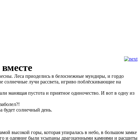
 вместе
 весны. Леса приоделись в белоснежные мундиры, и гордо
ие солнечные лучи рассвета, игриво поблёскивающие на
ли манящая пустота и приятное одиночество. И вот в одну из
заболел?!
ра будет солнечный день.
мой высокой горы, которая упиралась в небо, в большом замке
а его и одеяние были усыпаны драгоценными камнями и расшиты