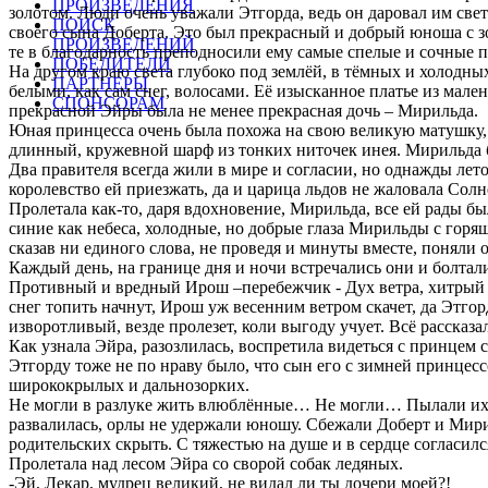
ПРОИЗВЕДЕНИЯ
золотом. Люди очень уважали Этгорда, ведь он даровал им све
ПОИСК
своего сына Доберта. Это был прекрасный и добрый юноша с 
ПРОИЗВЕДЕНИЙ
те в благодарность преподносили ему самые спелые и сочные 
ПОБЕДИТЕЛИ
На другом краю света глубоко под землёй, в тёмных и холодны
ПАРТНЕРЫ
белыми, как сам снег, волосами. Её изысканное платье из мале
СПОНСОРАМ
прекрасной Эйры была не менее прекрасная дочь – Мирильда.
Юная принцесса очень была похожа на свою великую матушку, 
длинный, кружевной шарф из тонких ниточек инея. Мирильда б
Два правителя всегда жили в мире и согласии, но однажды лето
королевство ей приезжать, да и царица льдов не жаловала Сол
Пролетала как-то, даря вдохновение, Мирильда, все ей рады бы
синие как небеса, холодные, но добрые глаза Мирильды с гор
сказав ни единого слова, не проведя и минуты вместе, поняли он
Каждый день, на границе дня и ночи встречались они и болтали 
Противный и вредный Ирош –перебежчик - Дух ветра, хитрый о
снег топить начнут, Ирош уж весенним ветром скачет, да Этг
изворотливый, везде пролезет, коли выгоду учует. Всё рассказа
Как узнала Эйра, разозлилась, воспретила видеться с принцем 
Этгорду тоже не по нраву было, что сын его с зимней принцесс
ширококрылых и дальнозорких.
Не могли в разлуке жить влюблённые… Не могли… Пылали их сер
развалилась, орлы не удержали юношу. Сбежали Доберт и Мирил
родительских скрыть. С тяжестью на душе и в сердце согласил
Пролетала над лесом Эйра со сворой собак ледяных.
-Эй, Лекар, мудрец великий, не видал ли ты дочери моей?!