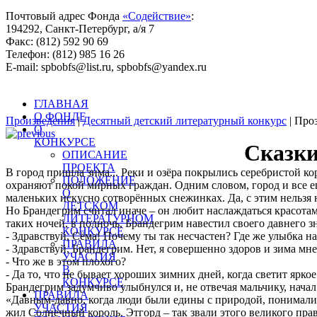
Почтовый адрес Фонда
«Содействие»
:
194292, Санкт-Петербург, а/я 7
Факс: (812) 592 90 69
Телефон: (812) 985 16 26
E-mail: spbobfs@list.ru, spbobfs@yandex.ru
Всего произведений на сайте: 25443 |
Десятый литературный 
ГЛАВНАЯ
О ФОНДЕ
Произведения
|
Десятный детский литературный конкурс
| Про
О
КОНКУРСЕ
Сказки
ОПИСАНИЕ
ПРОЕКТА
В город пришла зима... Реки и озёра покрылись серебристой 
ПОЛОЖЕНИЕ
охраняют покой мирных граждан. Одним словом, город и все е
О
маленьких искусно сотворённых снежинках. Да, с этим нельзя н
ДЕТСКОМ
Но Брандегрим считал иначе – он любит наслаждаться красотам
ЛИТЕРАТУРНОМ
таких ночей, в полночь, Брандегрим навестил своего давнего з
КОНКУРСЕ
- Здравствуй, Сёма! Почему ты так несчастен? Где же улыбка 
ПРАВИЛА
- Здравствуй, Брандегрим. Нет, я совершенно здоров и зима мне 
УЧАСТИЯ
- Что же в этом плохого?
В
- Да то, что не бывает хороших зимних дней, когда светит яркое
КОНКУРСЕ
Брандегрим задумчиво улыбнулся и, не отвечая мальчику, начал
ПРАВИЛА
«Давным-давно, когда люди были едины с природой, понимали я
УЧАСТИЯ
жил Солнечный король. Этгорд – так звали этого великого пр