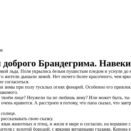
конкурс: 269
за
 доброго Брандегрима. Навеки
коркой льда. Поля укрылись белым пушистым пледом и уснули до
го жители дышали зимой. Нет ничего более красочного, чем ярк
е согласиться.
и зимы при полу тусклых огнях фонарей. Особенно его привлека
накомого.
на твоём лице? Неужели ты не любишь зиму? Или может быть, ты 
очень нравится. А расстроен я потому, что папа сказал, что завт
 солнце.
 рассказывать свою сказку.
зык животных и птиц, и жили в мире и согласии, на вершине са
авителя с золотой бородой, с яркими янтарными глазами. Корон