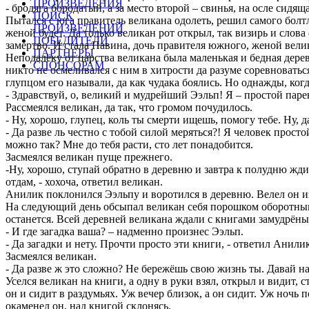
ПРОИЗВЕДЕНИЯ
- бродяга бородатый, а за место второй – свинья, на осле сидя
ПОИСК
Пытался с юга правитель великана одолеть, решил самого болтл
ПРОИЗВЕДЕНИЙ
женой будет. Да только великан рот открыл, так визирь и слова 
ПОБЕДИТЕЛИ
замертво. И стала Павина, дочь правителя южного, женой вели
ПАРТНЕРЫ
Неподалёку от царства великана была маленькая и бедная дере
СПОНСОРАМ
никто не осмеливался с ним в хитрости да разуме соревноватьс
глупцом его называли, да как чудака боялись. Но однажды, ког
- Здравствуй, о, великий и мудрейший Ээльп! Я – простой паре
Рассмеялся великан, да так, что громом почудилось.
- Ну, хорошо, глупец, коль ты смерти ищешь, помогу тебе. Ну, д
- Да разве ль честно с тобой силой меряться?! Я человек прос
можно так? Мне до тебя расти, сто лет понадобится.
Засмеялся великан пуще прежнего.
-Ну, хорошо, ступай обратно в деревню и завтра к полудню жди, 
отдам, - хохоча, ответил великан.
Анилик поклонился Ээльпу и воротился в деревню. Велел он изго
На следующий день обсыпал великан себя порошком оборотным, 
останется. Всей деревней великана ждали с книгами замудрён
- И где загадка ваша? – надменно произнес Ээльп.
- Да загадки и нету. Прочти просто эти книги, - ответил Анилик
Засмеялся великан.
- Да разве ж это сложно? Не бережёшь свою жизнь ты. Давай н
Уселся великан на книги, а одну в руки взял, открыл и видит,
он и сидит в раздумьях. Уж вечер близок, а он сидит. Уж ночь 
окаменел он, над книгой склонясь.