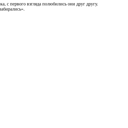
а, с первого взгляда полюбились они друг другу.
набирались».