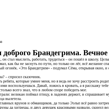
конкурс: 269
за
 доброго Брандегрима. Вечное
 он стал мыслить, работать, трудиться – он пошёл в школу. Целы
мал, как бы не заснуть по пути, но только он лёг, всё желание сп
омый огонёк. «Это Брандегрим» - подумал Сёма, открывая окно, 
а? – спросил сказочник.
ь ребята, которые умнее меня, но я ведь не хочу расстроить роди
ты ими воспользуешься. Давай, ложись в кровать, а я расскажу те
только всего знал, что в любом споре победить мог.
грали: великан поймал птицу, в ладонях держит, и спрашивает 
ица вылетела.
вных врунов и обманщиков, да только Ээльп всё равно хитрее о
руны да хитрецы, и двух девушек красивыми назвали, скинул вел