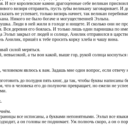
щая. И все королевские камни драгоценные себе великан присвоил
ивого визиря отправить, пусть зубы великану заговаривает. И д
сказать не успевает, только визирь начнет, так великан перебивае
кана. Никого не было богаче и могущественней Ээльпа.
вушка. Люди в ней жили в голоде и нищете. И сколько они не пр
я. Вся деревня его боялась. И только лишь один парнишка по им
да Ээльп закрыл от людей и солнце, Анилик отправился в царств
нь Анилик, пришёл к тебе просить корку хлеба и чашу вина.
авай силой меряться.
той, невысокий, а ты вон какой, выше гор, рукой солнца коснуть
человеком явлюсь к вам. Задашь мне один вопрос, если отвечу на 
товить до полудня пять книг, да так, чтобы буквы написаны были
что в человека его до полуночи превращает, но ежели не успее
ыми.
.
ачнём.
 страницы все исписаны, а буквами непонятными. Ээльп все языки
подходит, а он головы не поднимает. Уж полночь скоро, а он о по