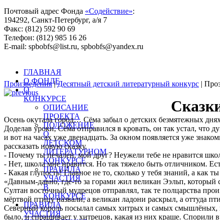
Почтовый адрес Фонда
«Содействие»
:
194292, Санкт-Петербург, а/я 7
Факс: (812) 592 90 69
Телефон: (812) 985 16 26
E-mail: spbobfs@list.ru, spbobfs@yandex.ru
Всего произведений на сайте: 25443 |
Десятый литературный 
ГЛАВНАЯ
О ФОНДЕ
Произведения
|
Десятный детский литературный конкурс
| Про
О
КОНКУРСЕ
Сказки
ОПИСАНИЕ
ПРОЕКТА
Осень окутала город… Сёма забыл о детских безмятежных днях,
ПОЛОЖЕНИЕ
Доделав уроки, Сёма отправился в кровать, он так устал, что ду
О
и вот на часах уже двенадцать. За окном появляется уже знак
ДЕТСКОМ
рассказать новую сказку.
ЛИТЕРАТУРНОМ
- Почему ты печален, мой друг? Неужели тебе не нравится школ
КОНКУРСЕ
- Нет, школа мне нравится. Но так тяжело быть отличником. Ест
ПРАВИЛА
- Какая глупость! Главное не то, сколько у тебя знаний, а как 
УЧАСТИЯ
«Давным-давно, где-то за горами жил великан Ээльп, который с
В
Султан восточный мудрецов отправлял, так те полцарства прои
КОНКУРСЕ
мёртвой птицу назвали, а великан ладони раскрыл, а оттуда пт
ПРАВИЛА
Северный король посылал самых хитрых и самых смышлёных, гла
УЧАСТИЯ
было, и спрашивает у хитрецов, какая из них краше. Спорили в