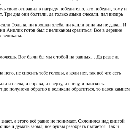
.
очь свою отправил в награду победителю, кто победит, тому и
т. Три дня они болтали, да только языки счесали, пал визирь
осили Ээльпа, ни крошки хлеба, ни капли вина им не давал. И
ени Анилик готов был с великаном сразиться. Все в деревне
о великана.
ся можешь. Вот были бы мы с тобой на равных… Да разве ль
него, не сносить тебе головы, а коли нет, так всё что есть
 и слева, и справа, и сверху, и снизу, и наискось.
т до полуночи обратно в великана обратиться, то навек камнем
 знает, а этого всё равно не понимает. Склонился над книгой
рошке и думать забыл, всё буквы разобрать пытается. Так и