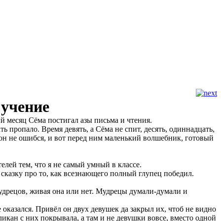
 учение
й месяц Сёма постигал азы письма и чтения.
ать пропало. Время девять, а Сёма не спит, десять, одиннадцать,
и он не ошибся, и вот перед ним маленький волшебник, готовый
телей тем, что я не самый умный в классе.
бе сказку про то, как всезнающего полный глупец победил.
мудрецов, живая она или нет. Мудрецы думали-думали и
казался. Привёл он двух девушек да закрыл их, чтоб не видно
икан с них покрывала, а там и не девушки вовсе, вместо одной