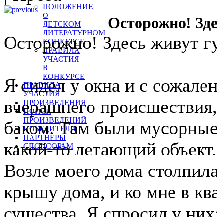
ПОЛОЖЕНИЕ
О
Осторожно! Зд
ДЕТСКОМ
ЛИТЕРАТУРНОМ
Осторожно! Здесь живут г
КОНКУРСЕ
ПРАВИЛА
УЧАСТИЯ
В
КОНКУРСЕ
Я сидел у окна и с сожале
ПРАВИЛА
УЧАСТИЯ
вчерашнего происшествия,
ПРОИЗВЕДЕНИЯ
ПОИСК
ПРОИЗВЕДЕНИЙ
баком. Там были мусорные 
ПОБЕДИТЕЛИ
ПАРТНЕРЫ
какой-то летающий объект.
СПОНСОРАМ
Возле моего дома столпила
крышу дома, и ко мне в кв
существа. Я спросил у них