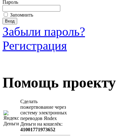
Пароль
Запомнить
Забыли пароль?
Регистрация
Загрузить произведение
Помощь проекту
Сделать
пожертвование через
систeму элeктронных
пeрeводов Яndex
Деньги на кошeлёк:
41001771973652