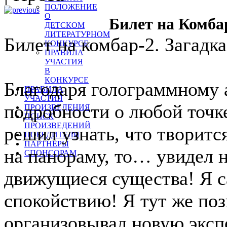
ПОЛОЖЕНИЕ
О
Билет на Комбар
ДЕТСКОМ
ЛИТЕРАТУРНОМ
Билет на комбар-2. Загадк
КОНКУРСЕ
ПРАВИЛА
УЧАСТИЯ
В
КОНКУРСЕ
Благодаря голограммному а
ПРАВИЛА
УЧАСТИЯ
подробности о любой точк
ПРОИЗВЕДЕНИЯ
ПОИСК
ПРОИЗВЕДЕНИЙ
решил узнать, что творится
ПОБЕДИТЕЛИ
ПАРТНЕРЫ
на панораму, то… увидел 
СПОНСОРАМ
движущиеся существа! Я с
спокойствию! Я тут же поз
организовывал новую эксп