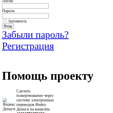
Логин
Пароль
Запомнить
Забыли пароль?
Регистрация
Загрузить произведение
Помощь проекту
Сделать
пожертвование через
систeму элeктронных
пeрeводов Яndex
Деньги на кошeлёк: