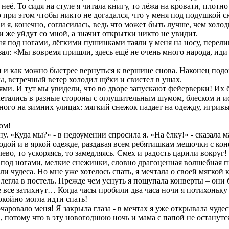
т неё. То сидя на стуле я читала книгу, то лёжа на кровати, пло
о при этом чтобы никто не догадался, что у меня под подушкой с
и я, конечно, согласилась, ведь что может быть лучше, чем хол
 же уйдут со мной, а значит открытки никто не увидит.
 под ногами, лёгкими пушинками таяли у меня на носу, перелив
зал: «Мы вовремя пришли, здесь ещё не очень много народа, иди 
 и как можно быстрее вернуться к вершине снова. Наконец подош
, встречный ветер холодил щёки и свистел в ушах.
ми. И тут мы увидели, что во дворе запускают фейерверки! Их б
злетались в разные стороны с оглушительным шумом, блеском и и
ого на зимних улицах: мягкий снежок падает на одежду, игривые
ом!
. «Куда мы?» - в недоумении спросила я. «На ёлку!» - сказала м
родой и в яркой одежде, раздавая всем ребятишкам мешочки с ко
влево, то ускоряясь, то замедляясь. Смех и радость царили вокр
л под ногами, мелкие снежинки, словно драгоценная волшебная 
 чудеса. Но мне уже хотелось спать, я мечтала о своей мягкой 
егла в постель. Прежде чем уснуть я пощупала конверты – они бы
ме все затихнут… Когда часы пробили два часа ночи я потихоньку
окойно могла идти спать!
аровало меня! Я закрыла глаза - в мечтах я уже открывала чуде
, потому что в эту новогоднюю ночь и мама с папой не останутс