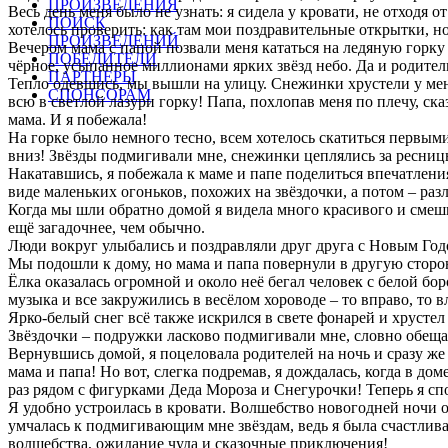
ПРОИЗВЕДЕНИЯ
Весь день меня было не узнать: я сидела у кровати, не отходя о
ПОИСК
хотелось проверить: как там мои поздравительные открытки, н
ПРОИЗВЕДЕНИЙ
Вечером мама с папой позвали меня кататься на ледяную горку 
ПОБЕДИТЕЛИ
чёрное, усыпанное миллионами ярких звёзд небо. Да и родители
ПАРТНЕРЫ
Тепло одевшись, мы вышли на улицу. Снежинки хрустели у меня
СПОНСОРАМ
всю в светлой лазури горку! Папа, похлопав меня по плечу, ска
мама. И я побежала!
На горке было немного тесно, всем хотелось скатиться первыми
вниз! Звёзды подмигивали мне, снежинки цеплялись за ресницы
Накатавшись, я побежала к маме и папе поделиться впечатления
виде маленьких огоньков, похожих на звёздочки, а потом – ра
Когда мы шли обратно домой я видела много красивого и смешн
ещё загадочнее, чем обычно.
Люди вокруг улыбались и поздравляли друг друга с Новым Год
Мы подошли к дому, но мама и папа повернули в другую сторону
Ёлка оказалась огромной и около неё бегал человек с белой бо
музыка и все закружились в весёлом хороводе – то вправо, то 
Ярко-белый снег всё также искрился в свете фонарей и хрусте
Звёздочки – подружки ласково подмигивали мне, словно обещали
Вернувшись домой, я поцеловала родителей на ночь и сразу же л
мама и папа! Но вот, слегка подремав, я дождалась, когда в до
раз рядом с фигурками Деда Мороза и Снегурочки! Теперь я сп
Я удобно устроилась в кровати. Волшебство новогодней ночи оч
умчалась к подмигивающим мне звёздам, ведь я была счастлива
волшебства, ожидание чуда и сказочные приключения!