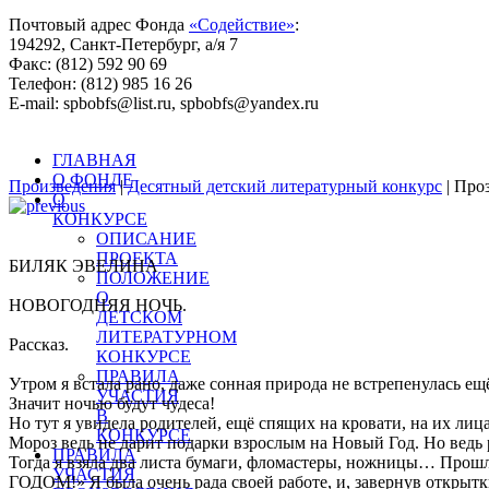
Почтовый адрес Фонда
«Содействие»
:
194292, Санкт-Петербург, а/я 7
Факс: (812) 592 90 69
Телефон: (812) 985 16 26
E-mail: spbobfs@list.ru, spbobfs@yandex.ru
Всего произведений на сайте: 25443 |
Десятый литературный 
ГЛАВНАЯ
О ФОНДЕ
Произведения
|
Десятный детский литературный конкурс
| Про
О
КОНКУРСЕ
ОПИСАНИЕ
ПРОЕКТА
БИЛЯК ЭВЕЛИНА
ПОЛОЖЕНИЕ
О
НОВОГОДНЯЯ НОЧЬ.
ДЕТСКОМ
ЛИТЕРАТУРНОМ
Рассказ.
КОНКУРСЕ
ПРАВИЛА
Утром я встала рано, даже сонная природа не встрепенулась ещ
УЧАСТИЯ
Значит ночью будут чудеса!
В
Но тут я увидела родителей, ещё спящих на кровати, на их лица
КОНКУРСЕ
Мороз ведь не дарит подарки взрослым на Новый Год. Но ведь р
ПРАВИЛА
Тогда я взяла два листа бумаги, фломастеры, ножницы… Прош
УЧАСТИЯ
ГОДОМ!» Я была очень рада своей работе, и, завернув открыт