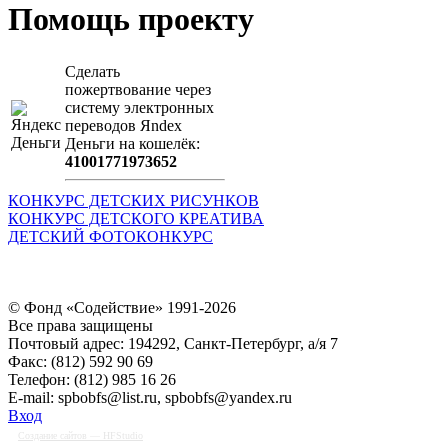
Помощь проекту
Сделать
пожертвование через
систeму элeктронных
пeрeводов Яndex
Деньги на кошeлёк:
41001771973652
КОНКУРС ДЕТСКИХ РИСУНКОВ
КОНКУРС ДЕТСКОГО КРЕАТИВА
ДЕТСКИЙ ФОТОКОНКУРС
© Фонд «Содействие» 1991-2026
Все права защищены
Почтовый адрес: 194292, Санкт-Петербург, а/я 7
Факс: (812) 592 90 69
Телефон: (812) 985 16 26
E-mail: spbobfs@list.ru, spbobfs@yandex.ru
Вход
Создание сайтов
— HFStudio