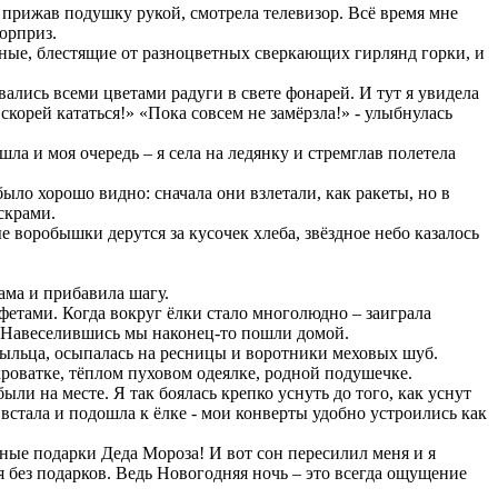
тно прижав подушку рукой, смотрела телевизор. Всё время мне
юрприз.
одные, блестящие от разноцветных сверкающих гирлянд горки, и
ались всеми цветами радуги в свете фонарей. И тут я увидела
скорей кататься!» «Пока совсем не замёрзла!» - улыбнулась
ла и моя очередь – я села на ледянку и стремглав полетела
ыло хорошо видно: сначала они взлетали, как ракеты, но в
скрами.
 воробышки дерутся за кусочек хлеба, звёздное небо казалось
ама и прибавила шагу.
нфетами. Когда вокруг ёлки стало многолюдно – заиграла
уг! Навеселившись мы наконец-то пошли домой.
пыльца, осыпалась на ресницы и воротники меховых шуб.
кроватке, тёплом пуховом одеялке, родной подушечке.
ли на месте. Я так боялась крепко уснуть до того, как уснут
 встала и подошла к ёлке - мои конверты удобно устроились как
сные подарки Деда Мороза! И вот сон пересилил меня и я
я без подарков. Ведь Новогодняя ночь – это всегда ощущение