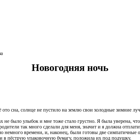
конкурс: 269
за
Новогодняя ночь
ё ото сна, солнце не пустило на землю свои холодные зимние лу
х не было улыбок и мне тоже стало грустно. Я была уверена, что
одители так много сделали для меня, значит и я должна отплати
ло немного времени, и, наконец, были готовы две симпатичны
ки в пёструю упаковочную бумагу, положила их под подушку.