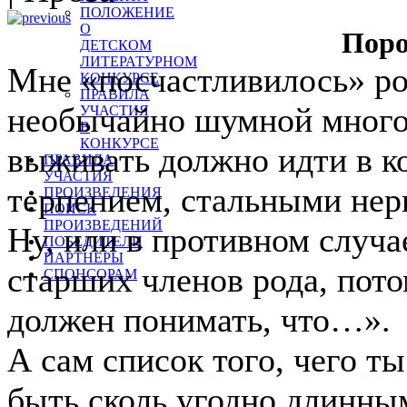
ПОЛОЖЕНИЕ
О
Поро
ДЕТСКОМ
ЛИТЕРАТУРНОМ
Мне «посчастливилось» ро
КОНКУРСЕ
ПРАВИЛА
необычайно шумной многод
УЧАСТИЯ
В
КОНКУРСЕ
выживать должно идти в к
ПРАВИЛА
УЧАСТИЯ
терпением, стальными нер
ПРОИЗВЕДЕНИЯ
ПОИСК
ПРОИЗВЕДЕНИЙ
Ну, или в противном случа
ПОБЕДИТЕЛИ
ПАРТНЕРЫ
старших членов рода, пото
СПОНСОРАМ
должен понимать, что…».
А сам список того, чего т
быть сколь угодно длинным