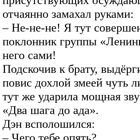
присутствующих осуждающ
отчаянно замахал руками:
– Не-не-не! Я тут соверше
поклонник группы «Ленинг
него сами!
Подскочив к брату, выдёр
повис дохлой змеей чуть ли
тут же ударила мощная зв
«Два шага до ада».
Дэн всполошился:
– Чего тебе опять?