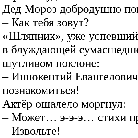
Дед Мороз добродушно по
– Как тебя зовут?
«Шляпник», уже успевший 
в блуждающей сумасшедше
шутливом поклоне:
– Иннокентий Евангелович
познакомиться!
Актёр ошалело моргнул:
– Может… э-э-э… стихи п
– Извольте!