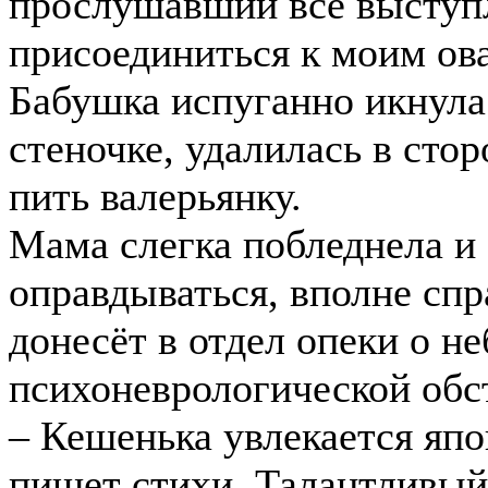
прослушавший всё выступл
присоединиться к моим ов
Бабушка испуганно икнула 
стеночке, удалилась в стор
пить валерьянку.
Мама слегка побледнела и
оправдываться, вполне спр
донесёт в отдел опеки о н
психоневрологической обс
– Кешенька увлекается япо
пишет стихи. Талантливый 