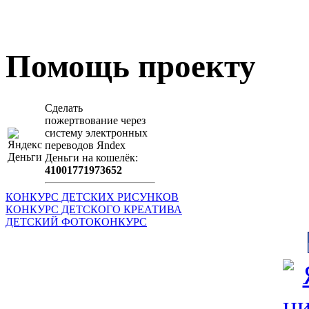
Загрузить произведение
Помощь проекту
Сделать
пожертвование через
систeму элeктронных
пeрeводов Яndex
Деньги на кошeлёк:
41001771973652
КОНКУРС ДЕТСКИХ РИСУНКОВ
КОНКУРС ДЕТСКОГО КРЕАТИВА
ДЕТСКИЙ ФОТОКОНКУРС