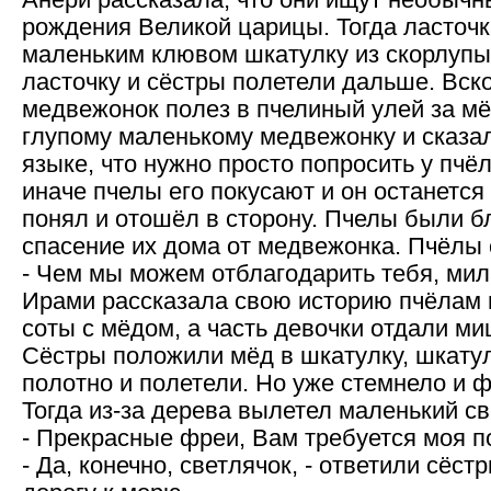
Анери рассказала, что они ищут необычн
рождения Великой царицы. Тогда ласточ
маленьким клювом шкатулку из скорлупы
ласточку и сёстры полетели дальше. Вско
медвежонок полез в пчелиный улей за мё
глупому маленькому медвежонку и сказа
языке, что нужно просто попросить у пчёл
иначе пчелы его покусают и он останется
понял и отошёл в сторону. Пчелы были 
спасение их дома от медвежонка. Пчёлы
- Чем мы можем отблагодарить тебя, ми
Ирами рассказала свою историю пчёлам 
соты с мёдом, а часть девочки отдали ми
Сёстры положили мёд в шкатулку, шкатул
полотно и полетели. Но уже стемнело и ф
Тогда из-за дерева вылетел маленький св
- Прекрасные фреи, Вам требуется моя 
- Да, конечно, светлячок, - ответили сёс