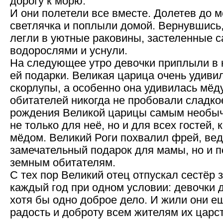
дорогу к морю.
И они полетели все вместе. Долетев до 
светлячка и поплыли домой. Вернувшись
легли в уютные раковины, застеленные 
водорослями и уснули.
На следующее утро девочки приплыли в 
ей подарки. Великая царица очень удивил
скорлупы, а особенно она удивилась мёду
обитателей никогда не пробовали сладко
рождения Великой царицы самым необы
не только для неё, но и для всех гостей,
мёдом. Великий Роги похвалил фрей, вед
замечательный подарок для мамы, но и п
земным обитателям.
С тех пор Великий отец отпускал сестёр
каждый год при одном условии: девочки
хотя бы одно доброе дело. И жили они ещ
радость и доброту всем жителям их царс