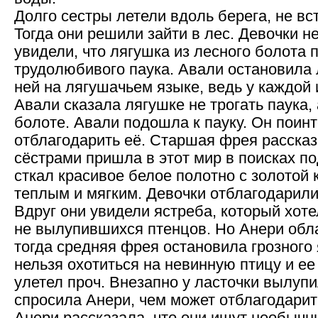
Долго сестры летели вдоль берега, не вс
Тогда они решили зайти в лес. Девочки н
увидели, что лягушка из лесного болота 
трудолюбивого паука. Авали остановила 
ней на лягушачьем языке, ведь у каждой 
Авали сказала лягушке не трогать паука,
болоте. Авали подошла к пауку. Он поин
отблагодарить её. Старшая фрея рассказа
сёстрами пришла в этот мир в поисках по
сткал красивое белое полотно с золотой
теплым и мягким. Девочки отблагодарили
Вдруг они увидели ястреба, который хоте
не вылупившихся птенцов. Но Анери обл
тогда средняя фрея остановила грозного 
нельзя охотиться на невинную птицу и е
улетел проч. Внезапно у ласточки вылуп
спросила Анери, чем может отблагодарить