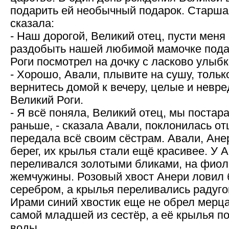
подарить ей необычный подарок. Старша
сказала:
- Наш дорогой, Великий отец, пусти меня 
раздобыть нашей любимой мамочке пода
Роги посмотрел на дочку с ласково улыбк
- Хорошо, Авали, плывите на сушу, тольк
вернитесь домой к вечеру, целые и невре
Великий Роги.
- Я всё поняла, Великий отец, мы постар
раньше, - сказала Авали, поклонилась от
передала всё своим сёстрам. Авали, Ан
берег, их крылья стали ещё красивее. У
переливался золотыми бликами, на фио
жемчужины. Розовый хвост Анери ловил 
серебром, а крылья переливались радуго
Ирами синий хвостик еще не обрел мерца
самой младшей из сестёр, а её крылья п
воды.